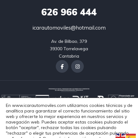
626
966 444
icarautomoviles@hotmail.com
Av. de Bilbao, 379

39300 Torrelavega

Cantabria
En www.icarautomoviles.com utilizamos cookies técnicas y de
analítica para garantizar el correcto funcionamiento del sitio
web y ofrecerte la mejor experiencia en nuestros servicios y
navegación web. Puedes aceptar estas cookies pulsando el
Aviso Legal
Política de Privacidad
Política de Cookies
botón "aceptar", rechazar todas las cookies pulsando
Accesibilidad
"rechazar" o elegir tus preferencias de aceptación pulsando
Copyright © 2024. Todos los derechos reservados.