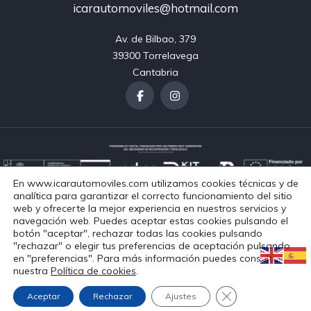
icarautomoviles@hotmail.com
Av. de Bilbao, 379

39300 Torrelavega

Cantabria
En www.icarautomoviles.com utilizamos cookies técnicas y de
analítica para garantizar el correcto funcionamiento del sitio
web y ofrecerte la mejor experiencia en nuestros servicios y
navegación web. Puedes aceptar estas cookies pulsando el
Aviso Legal
Política de Privacidad
Política de Cookies
botón "aceptar", rechazar todas las cookies pulsando
Accesibilidad
"rechazar" o elegir tus preferencias de aceptación pulsando
Copyright © 2024. Todos los derechos reservados.
en "preferencias". Para más información puedes consultar
nuestra
Política de cookies
.
Diseño
Cerrar el banner 
Aceptar
Rechazar
Ajustes